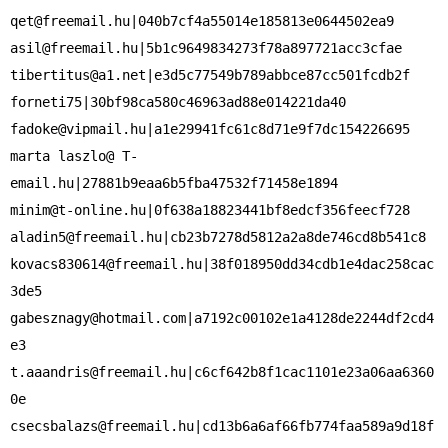
qet@freemail.hu
asil@freemail.hu
tibertitus@a1.net
|e3d5c77549b789abbce87cc501fcdb2f

fadoke@vipmail.hu
|a1e29941fc61c8d71e9f7dc154226695

marta laszlo@ T-
minim@t-online.hu
aladin5@freemail.hu
kovacs830614@freemail.hu
|38f018950dd34cdb1e4dac258cac
gabesznagy@hotmail.com
|a7192c00102e1a4128de2244df2cd4
t.aaandris@freemail.hu
|c6cf642b8f1cac1101e23a06aa6360
csecsbalazs@freemail.hu
|cd13b6a6af66fb774faa589a9d18f