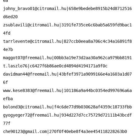
johny_bravo01@citromail.hu
|658e9bedebe8915b24d8712516
zsublavili@citromail.hu
|3191fe735ce6c6bab5a659fd9bac1
tarrlevente@citromail.hu
|827ccb0eea8a706c4c34a16891f8
maggot07@freemail.hu
|00bb3a19e73d2aa30a962ca979bb8191

davidman44@freemail.hu
|43bfef3971a9099166e4a1603a1d07
www.kese8383@freemail.hu
|101186a9a44bc0354ed997696a6a
bolond3@citromail.hu
gyogyeger72@freemail.hu
|934d227d7cc75729d72111b43bcdf
che90123@gmail.com