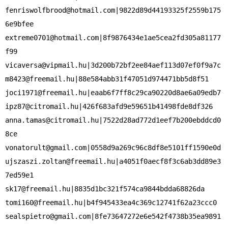
fenriswolfbrood@hotmail.com
|9822d89d44193325f2559b175
extreme0701@hotmail.com
|8f9876434e1ae5cea2fd305a81177
vicaversa@vipmail.hu
m8423@freemail.hu
joci1971@freemail.hu
ipz87@citromail.hu
anna.tamas@citromail.hu
|7522d28ad772d1eef7b200ebddcd0
vonatorult@gmail.com
ujszaszi.zoltan@freemail.hu
|a4051f0aecf8f3c6ab3dd89e3
sk17@freemail.hu
tomi160@freemail.hu
sealspietro@gmail.com
|8fe73647272e6e542f4738b35ea9891