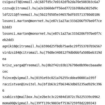
csigusz73@inmail.sk
czzsu@citromail.hu
ldf2211@freemail.hu
losonci.marton@monrnet.hu
|e87c1a27ac333d206f97be0f7ce
losonci.marton@monornet.hu
|e87c1a27ac333d206f97be0f7c
agnik18@citromail.hu
virdzsi84@citromail.hu
|79d8e340812f9db0bbfa508beb319d
krisz_varga@freemail.hu
|8b2f42c03b176798e8b99ecbaaa8e
fvince@vipmail.hu
raczistvan@invitel.hu
|bf1b63c2fb63463db65235ad929c396
szabicst@mailbox.hu
moma00@vipmail.hu