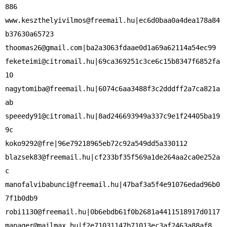
www.keszthelyivilmos@freemail.hu
|ec6d0baa0a4dea178a84
thoomas26@gmail.com
feketeimi@citromail.hu
|69ca369251c3ce6c15b8347f6852fa
nagytomiba@freemail.hu
|6074c6aa3488f3c2dddff2a7ca821a
speeedy91@citromail.hu
|8ad246693949a337c9e1f24405ba19
9c

blazsek83@freemail.hu
|cf233bf35f569a1de264aa2ca0e252a
manofalvibabunci@freemail.hu
|47baf3a5f4e91076edad96b0
robi1130@freemail.hu
manager@mailmax.hu