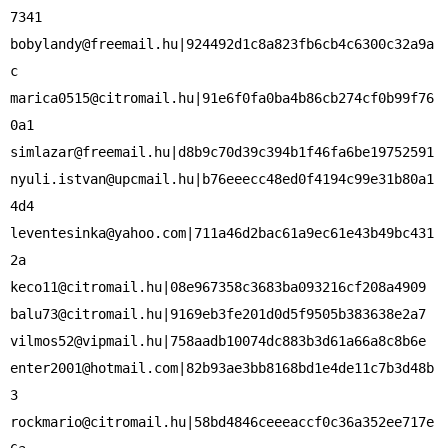
bobylandy@freemail.hu
|924492d1c8a823fb6cb4c6300c32a9a
marica0515@citromail.hu
|91e6f0fa0ba4b86cb274cf0b99f76
simlazar@freemail.hu
nyuli.istvan@upcmail.hu
|b76eeecc48ed0f4194c99e31b80a1
leventesinka@yahoo.com
|711a46d2bac61a9ec61e43b49bc431
keco11@citromail.hu
balu73@citromail.hu
vilmos52@vipmail.hu
enter2001@hotmail.com
|82b93ae3bb8168bd1e4de11c7b3d48b
rockmario@citromail.hu
|58bd4846ceeeaccf0c36a352ee717e