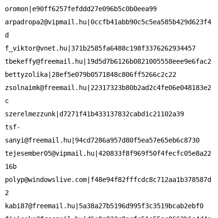
arpadropa2@vipmail.hu
|0ccfb41abb90c5c5ea585b429d623f4
f_viktor@vnet.hu
tbekeffy@freemail.hu
|19d5d7b6126b0821005558eee9e6fac2

zsolnaimk@freemail.hu
|22317323b80b2ad2c4fe06e048183e2
c

tsf-
sanyi@freemail.hu
tejesember05@vipmail.hu
|420833f8f969f50f4fecfc05e8a22
polyp@windowslive.com
|f48e94f82fffcdc8c712aa1b378587d
kabi87@freemail.hu