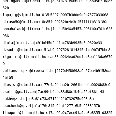
heringanett@freemail.hu
|8a8fb731e666ce94ca5805c7fda85
lapaj-g@vipmail.hu
siraso50@Gmail.com
annahalasi@citromail.hu
|fad4d5b46a5457a903fb0a761c623
diola@fotnet.hu
dzsudii@hotmail.com
rigotimi@citromail.hu
|cae33a0264ead2ddfbc3ea113da6679
zoltanstrupka@freemail.hu
|2170d458698a0a57ea4b9158dae
diosist@hotmail.com
zsolti@gmail.com
|7ac99cb4cbc83d86c1b4ca55bf86ff43

ssucheck@wp.pl
timopeti@freemail.hu