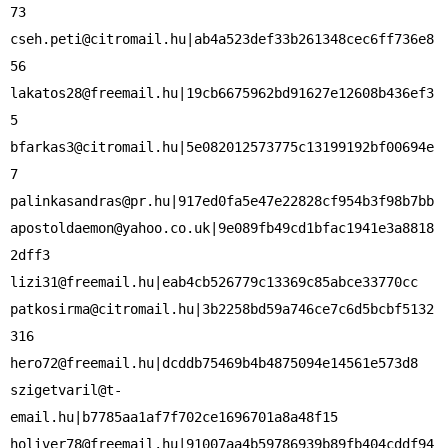
cseh.peti@citromail.hu
|ab4a523def33b261348cec6ff736e8
lakatos28@freemail.hu
|19cb6675962bd91627e12608b436ef3
bfarkas3@citromail.hu
|5e082012573775c13199192bf00694e
palinkasandras@pr.hu
apostoldaemon@yahoo.co.uk
|9e089fb49cd1bfac1941e3a8818
lizi31@freemail.hu
patkosirma@citromail.hu
|3b2258bd59a746ce7c6d5bcbf5132
hero72@freemail.hu
szigetvaril@t-
email.hu
holiver78@freemail.hu
|91007aa4b59786939b89fb404cddf94