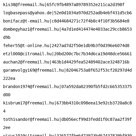
kis38@freemail.hu
logbasepass@yahoo.de
bonifacz@t-email.hu
dombegyhazi@freemail.hu
|4a7d1ed414474e4033ac29ccb8653
feher55@t-online.hu
etzl000@citromail.hu
auchan2@freemail.hu
garamvolgyi69@freemail.hu
|82046753a8f652f53cf20297d4d
brandon1974@freemail.hu
|07a592da02390fb5fd2c665353375
kisbrum17@freemail.hu
|673bb4310c098eea13e92cb3720a8c8
toth1sandor@freemail.hu
|db056ecf99d3fedd1f0c87aa2f39f
virus101@citromail.hu
|326577fbe6d73973bd67437829bf930