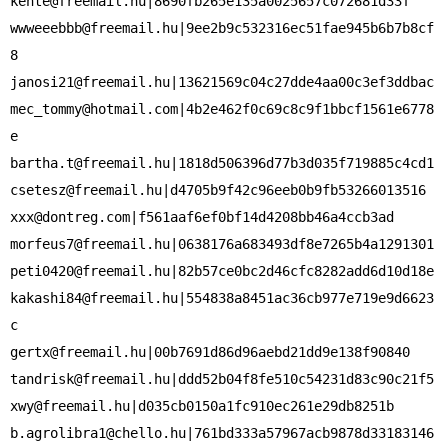
kente@freemail.hu
wwweeebbb@freemail.hu
|9ee2b9c532316ec51fae945b6b7b8cf
janosi21@freemail.hu
mec_tommy@hotmail.com
|4b2e462f0c69c8c9f1bbcf1561e6778
bartha.t@freemail.hu
csetesz@freemail.hu
xxx@dontreg.com
morfeus7@freemail.hu
peti0420@freemail.hu
kakashi84@freemail.hu
|554838a8451ac36cb977e719e9d6623
gertx@freemail.hu
tandrisk@freemail.hu
xwy@freemail.hu
b.agrolibra1@chello.hu
|761bd333a57967acb9878d33183146