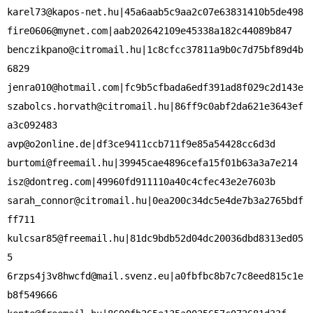
karel73@kapos-net.hu
fire0606@mynet.com
benczikpano@citromail.hu
|1c8cfcc37811a9b0c7d75bf89d4b
jenra010@hotmail.com
szabolcs.horvath@citromail.hu
|86ff9c0abf2da621e3643ef
avp@o2online.de
burtomi@freemail.hu
isz@dontreg.com
sarah_connor@citromail.hu
|0ea200c34dc5e4de7b3a2765bdf
kulcsar85@freemail.hu
|81dc9bdb52d04dc20036dbd8313ed05
6rzps4j3v8hwcfd@mail.svenz.eu
|a0fbfbc8b7c7c8eed815c1e