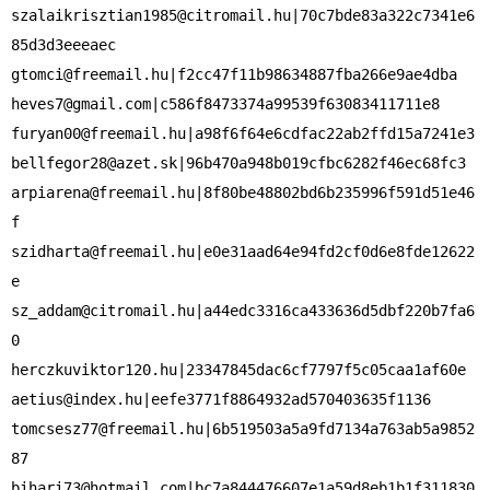
szalaikrisztian1985@citromail.hu
|70c7bde83a322c7341e6
gtomci@freemail.hu
heves7@gmail.com
furyan00@freemail.hu
bellfegor28@azet.sk
arpiarena@freemail.hu
|8f80be48802bd6b235996f591d51e46
szidharta@freemail.hu
|e0e31aad64e94fd2cf0d6e8fde12622
sz_addam@citromail.hu
|a44edc3316ca433636d5dbf220b7fa6
0

aetius@index.hu
tomcsesz77@freemail.hu
|6b519503a5a9fd7134a763ab5a9852
bihari73@hotmail.com