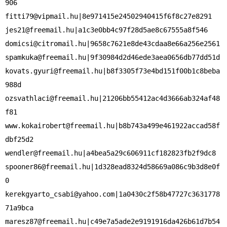
fitti79@vipmail.hu
jes21@freemail.hu
domicsi@citromail.hu
spamkuka@freemail.hu
kovats.gyuri@freemail.hu
|b8f3305f73e4bd151f00b1c8beba
ozsvathlaci@freemail.hu
|21206bb55412ac4d3666ab324af48
www.kokairobert@freemail.hu
|b8b743a499e461922accad58f
wendler@freemail.hu
spooner86@freemail.hu
|1d328ead8324d58669a086c9b3d8e0f
kerekgyarto_csabi@yahoo.com
|1a0430c2f58b47727c3631778
maresz87@freemail.hu