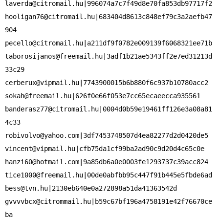
laverda@citromail.hu
hooligan76@citromail.hu
|683404d8613c848ef79c3a2aefb47
pecello@citromail.hu
taborosijanos@freemail.hu
|3adf1b21ae5343ff2e7ed31213d
cerberux@vipmail.hu
sokah@freemail.hu
banderasz77@citromail.hu
|0004d0b59e19461ff126e3a08a81
robivolvo@yahoo.com
vincent@vipmail.hu
hanzi60@hotmail.com
tice1000@freemail.hu
bess@tvn.hu
gvvvvbcx@citrommail.hu
|b59c67bf196a4758191e42f76670ce
ba
