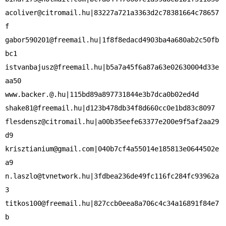
acoliver@citromail.hu
|83227a721a3363d2c78381664c78657
gabor590201@freemail.hu
|1f8f8edacd4903ba4a680ab2c50fb
istvanbajusz@freemail.hu
|b5a7a45f6a87a63e02630004d33e
www.backer.@.hu
shake81@freemail.hu
flesdensz@citromail.hu
|a00b35eefe63377e200e9f5af2aa29
krisztianium@gmail.com
|040b7cf4a55014e185813e0644502e
n.laszlo@tvnetwork.hu
|3fdbea236de49fc116fc284fc93962a
titkos100@freemail.hu
|827ccb0eea8a706c4c34a16891f84e7