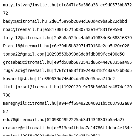
matyiistvan@invitel.hu
|efc847fa5a386a38fcc9d0573bb872
badyx@citromail.hu
noac@freemail.hu
futyi12@citromail.hu
Pjani18@freemail.hu
tompa22@gmail.com
grcsaba@citromail.hu
rugalaci@freemail.hu
kovacsl@sb.hu
timlijozsef@freemail.hu
|f1920129f9c75b3d604ea4874e120
meregnyil@citromail.hu
|a944ff694822840021b5c087932a89
edu78@freemail.hu
erasure@citromail.hu
|dc513ea4fbdaa7a14786ffdebc4ef64e
