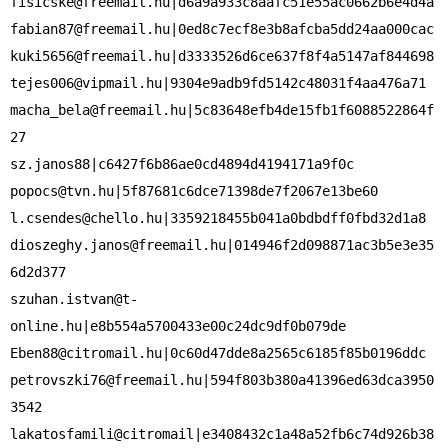
fisicske@freemail.hu
fabian87@freemail.hu
kuki5656@freemail.hu
tejes006@vipmail.hu
macha_bela@freemail.hu
|5c83648efb4de15fb1f6088522864f
27

popocs@tvn.hu
l.csendes@chello.hu
dioszeghy.janos@freemail.hu
|014946f2d098871ac3b5e3e35
szuhan.istvan@t-
online.hu
Eben88@citromail.hu
petrovszki76@freemail.hu
|594f803b380a41396ed63dca3950
3542

lakatosfamili@citromail|e3408432c1a48a52fb6c74d926b38