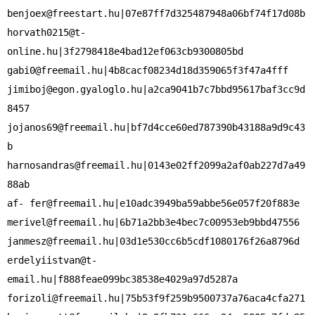
benjoex@freestart.hu
horvath0215@t-
online.hu
gabi0@freemail.hu
jimiboj@egon.gyaloglo.hu
|a2ca9041b7c7bbd95617baf3cc9d
jojanos69@freemail.hu
|bf7d4cce60ed787390b43188a9d9c43
harnosandras@freemail.hu
|0143e02ff2099a2af0ab227d7a49
88ab

af- 
fer@freemail.hu
merivel@freemail.hu
janmesz@freemail.hu
erdelyiistvan@t-
email.hu
forizoli@freemail.hu