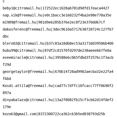
beby1@citromail.hu
nap.vik@freemail.hu
m1989@fremail.hu
dakosferenc@freemail.hu
|3dec9610a5717638728724c127f67
blero02@citromail.hu
bubu99@citromail.hu
eveemiracle@citromail.hu
|39588e6c065fdbd3f2576c1f3acb
georgetaylor@freemail.hu
|670b14728ad9902aecba32e22fa4
Kosdi.attila@freemail.hu
|cad77c7dffc10fcacc77ff0690f2
dinyabalazs@citromail.hu
|13a2f8082fb15cf3cb62d14fdef2
kozo63@gmail.com