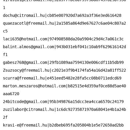
dochu@citromail.hu
quaezacotl@freemail.hu
|2a1585a864d9e67627c6ae04c807a2
laci635@hotmail.com
balint.almos@gmail.com
|943b031ebf041c10ab9f629616142d
gabesz768@gmail.com
Zsuzsocy@freemail.hu
scurra@freemail.hu
marton.meszaros@hotmail.com
|b82515e4d359af0ce88d5ae40
24bitcode@gmail.com
zuzilabor@citromail.hu
|1c6dc92735871970a68041e4b1a24b
krasi-e@freemail.hu