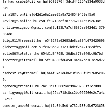
farkas_csaba2@citrom.hu
|95f6870ff3dcd442254e334a9033d
349

kovi28@t-online.hu
drlitaveczgabor@gmail.com
|8b123b7a7cf86f5aa9424d1f379
luigi911@freemail.hu
globetta@gmail.com
zolie86@totalcar.hu
freetzee@citromail.hu
|5fe04680fd6a50184d47ce763e26d72
csabesz.cs@freemail.hu
|b44f97d2d6b6e3f0b39f9b57685c06
hgaborh@freemail.hu
|2bc19c1f60809ae9d4207681f2e2d881

sarfigyongyi@citromail,hu|55ea718c8cc2bb995566e2c7a4c
demeterjanos@freemail.hu
|f1b8fc5e0fe732d188c9b6723658