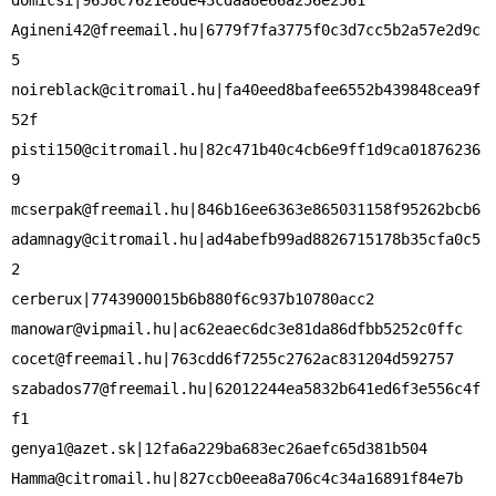
Agineni42@freemail.hu
|6779f7fa3775f0c3d7cc5b2a57e2d9c
noireblack@citromail.hu
|fa40eed8bafee6552b439848cea9f
pisti150@citromail.hu
|82c471b40c4cb6e9ff1d9ca01876236
mcserpak@freemail.hu
adamnagy@citromail.hu
|ad4abefb99ad8826715178b35cfa0c5
2

manowar@vipmail.hu
cocet@freemail.hu
szabados77@freemail.hu
|62012244ea5832b641ed6f3e556c4f
genya1@azet.sk
Hamma@citromail.hu