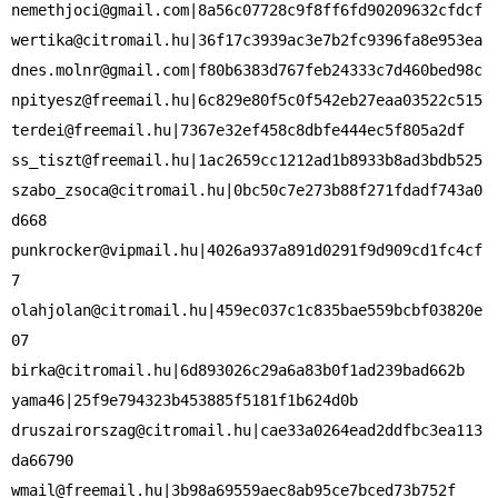
nemethjoci@gmail.com
wertika@citromail.hu
dnes.molnr@gmail.com
npityesz@freemail.hu
terdei@freemail.hu
ss_tiszt@freemail.hu
szabo_zsoca@citromail.hu
|0bc50c7e273b88f271fdadf743a0
punkrocker@vipmail.hu
|4026a937a891d0291f9d909cd1fc4cf
olahjolan@citromail.hu
|459ec037c1c835bae559bcbf03820e
birka@citromail.hu
|6d893026c29a6a83b0f1ad239bad662b

druszairorszag@citromail.hu
|cae33a0264ead2ddfbc3ea113
wmail@freemail.hu