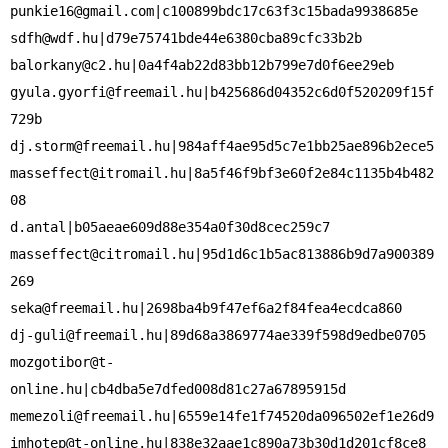
punkie16@gmail.com
sdfh@wdf.hu
balorkany@c2.hu
gyula.gyorfi@freemail.hu
|b425686d04352c6d0f520209f15f
dj.storm@freemail.hu
masseffect@itromail.hu
|8a5f46f9bf3e60f2e84c1135b4b482
08

masseffect@citromail.hu
|95d1d6c1b5ac813886b9d7a900389
seka@freemail.hu
dj-guli@freemail.hu
mozgotibor@t-
online.hu
memezoli@freemail.hu
imhotep@t-online.hu