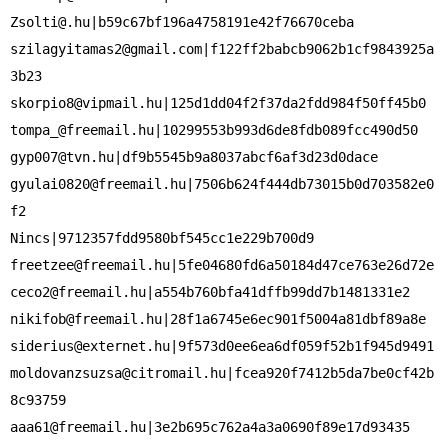
Zsolti@.hu
szilagyitamas2@gmail.com
|f122ff2babcb9062b1cf9843925a
skorpio8@vipmail.hu
tompa_@freemail.hu
gyp007@tvn.hu
gyulai0820@freemail.hu
|7506b624f444db73015b0d703582e0
f2

freetzee@freemail.hu
ceco2@freemail.hu
nikifob@freemail.hu
siderius@externet.hu
moldovanzsuzsa@citromail.hu
|fcea920f7412b5da7be0cf42b
aaa61@freemail.hu