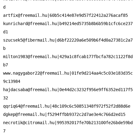
artfix@freemail.hu
kunrichard@freemail.hu
|b49214ed5735b8b6b59b1cfc6ce237
szucsek5@fibermail.hu
|d6bf22220a6e509b6f4d0a27381c2a7
milton1983@freemail.hu
|429a1c8fcab177fbcfa782c1122f8d
www.nagygabor22@freemail.hu
|01fe9d214aa4c5c03e183d35c
hajdacsaba@freemail.hu
|0e44d2c3232f956e9ff6352ed117f5
qqriq64@freemail.hu
dgkep@freemail.hu
necrotik@citromail.hu
|995392017fe70b213100fe26bde59bd