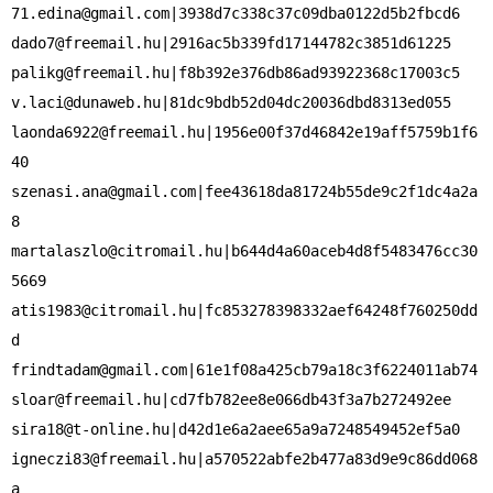
71.edina@gmail.com
dado7@freemail.hu
palikg@freemail.hu
v.laci@dunaweb.hu
laonda6922@freemail.hu
|1956e00f37d46842e19aff5759b1f6
szenasi.ana@gmail.com
|fee43618da81724b55de9c2f1dc4a2a
martalaszlo@citromail.hu
|b644d4a60aceb4d8f5483476cc30
atis1983@citromail.hu
|fc853278398332aef64248f760250dd
frindtadam@gmail.com
sloar@freemail.hu
sira18@t-online.hu
igneczi83@freemail.hu
|a570522abfe2b477a83d9e9c86dd068