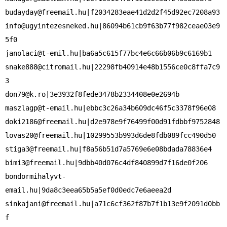
budayday@freemail.hu
info@ugyintezesneked.hu
|86094b61cb9f63b77f982ceae03e9
janolaci@t-emil.hu
snake888@citromail.hu
|22298fb40914e48b1556ce0c8ffa7c9
don79@k.ro
maszlagp@t-email.hu
doki2186@freemail.hu
lovas20@freemail.hu
stiga3@freemail.hu
bimi3@freemail.hu
|9dbb40d076c4df840899d7f16de0f206

bondormihalyvt-
sinkajani@freemail.hu
|a71c6cf362f87b7f1b13e9f2091d0bb