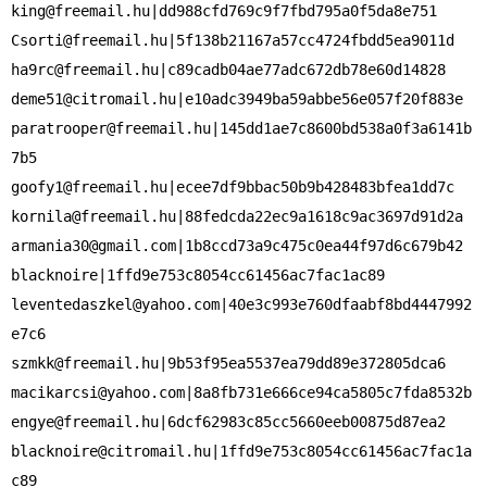
king@freemail.hu
Csorti@freemail.hu
ha9rc@freemail.hu
deme51@citromail.hu
paratrooper@freemail.hu
|145dd1ae7c8600bd538a0f3a6141b
goofy1@freemail.hu
kornila@freemail.hu
armania30@gmail.com
|1b8ccd73a9c475c0ea44f97d6c679b42

leventedaszkel@yahoo.com
|40e3c993e760dfaabf8bd4447992
szmkk@freemail.hu
macikarcsi@yahoo.com
engye@freemail.hu
blacknoire@citromail.hu
|1ffd9e753c8054cc61456ac7fac1a