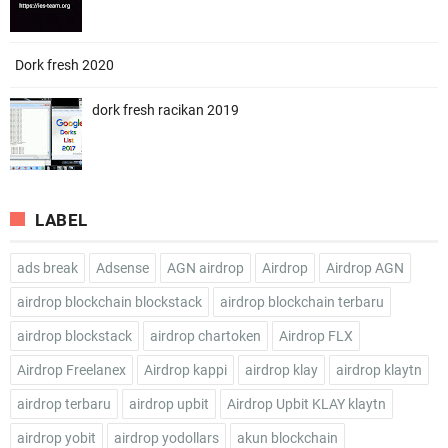
Dork fresh 2020
dork fresh racikan 2019
LABEL
ads break
Adsense
AGN airdrop
Airdrop
Airdrop AGN
airdrop blockchain blockstack
airdrop blockchain terbaru
airdrop blockstack
airdrop chartoken
Airdrop FLX
Airdrop Freelanex
Airdrop kappi
airdrop klay
airdrop klaytn
airdrop terbaru
airdrop upbit
Airdrop Upbit KLAY klaytn
airdrop yobit
airdrop yodollars
akun blockchain