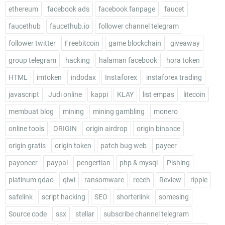
ethereum
facebook ads
facebook fanpage
faucet
faucethub
faucethub.io
follower channel telegram
follower twitter
Freebitcoin
game blockchain
giveaway
group telegram
hacking
halaman facebook
hora token
HTML
imtoken
indodax
Instaforex
instaforex trading
javascript
Judi online
kappi
KLAY
list empas
litecoin
membuat blog
mining
mining gambling
monero
online tools
ORIGIN
origin airdrop
origin binance
origin gratis
origin token
patch bug web
payeer
payoneer
paypal
pengertian
php & mysql
Pishing
platinum qdao
qiwi
ransomware
receh
Review
ripple
safelink
script hacking
SEO
shorterlink
somesing
Source code
ssx
stellar
subscribe channel telegram