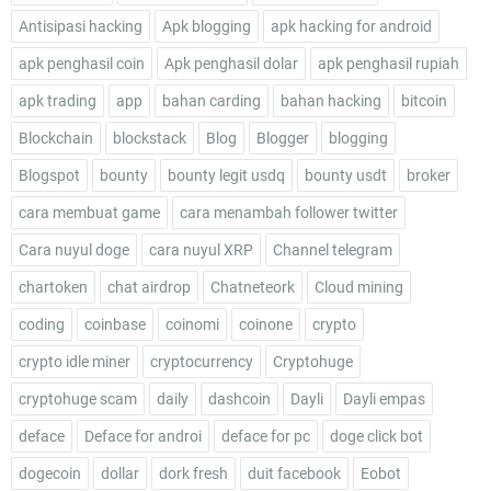
Antisipasi hacking
Apk blogging
apk hacking for android
apk penghasil coin
Apk penghasil dolar
apk penghasil rupiah
apk trading
app
bahan carding
bahan hacking
bitcoin
Blockchain
blockstack
Blog
Blogger
blogging
Blogspot
bounty
bounty legit usdq
bounty usdt
broker
cara membuat game
cara menambah follower twitter
Cara nuyul doge
cara nuyul XRP
Channel telegram
chartoken
chat airdrop
Chatneteork
Cloud mining
coding
coinbase
coinomi
coinone
crypto
crypto idle miner
cryptocurrency
Cryptohuge
cryptohuge scam
daily
dashcoin
Dayli
Dayli empas
deface
Deface for androi
deface for pc
doge click bot
dogecoin
dollar
dork fresh
duit facebook
Eobot