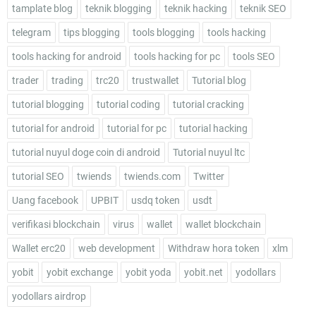
tamplate blog
teknik blogging
teknik hacking
teknik SEO
telegram
tips blogging
tools blogging
tools hacking
tools hacking for android
tools hacking for pc
tools SEO
trader
trading
trc20
trustwallet
Tutorial blog
tutorial blogging
tutorial coding
tutorial cracking
tutorial for android
tutorial for pc
tutorial hacking
tutorial nuyul doge coin di android
Tutorial nuyul ltc
tutorial SEO
twiends
twiends.com
Twitter
Uang facebook
UPBIT
usdq token
usdt
verifikasi blockchain
virus
wallet
wallet blockchain
Wallet erc20
web development
Withdraw hora token
xlm
yobit
yobit exchange
yobit yoda
yobit.net
yodollars
yodollars airdrop